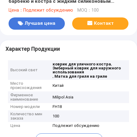
барбекю и костра с жидким силиконовым
покрытием
Цена：Подлежит обсуждению
MOQ：100
Лучшая цена
Контакт
Характер Продукции
,
коврик для уличного костра
Эмберный коврик для наружного
Высокий свет
использования
,
Матка для гриля на гриле
Место
Китай
происхождения
Фирменное
Milipol Asia
наименование
Номер модели
FH18
Количество мин
100
заказа
Цена
Подлежит обсуждению