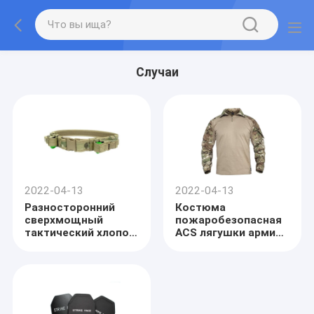
Случаи
2022-04-13
2022-04-13
Разносторонний
Костюма
сверхмощный
пожаробезопасная
тактический хлопок
ACS лягушки армии
330g полиэстера
G3 Multicam ткань
нейлона пояса
шотландки
военного