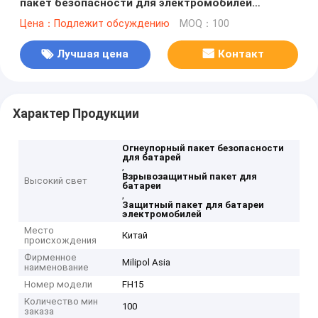
пакет безопасности для электромобилей
Литийные батареи Высокотемпературный
Цена：Подлежит обсуждению
MOQ：100
устойчивый кладовка
Лучшая цена
Контакт
Характер Продукции
Огнеупорный пакет безопасности
для батарей
,
Взрывозащитный пакет для
Высокий свет
батареи
,
Защитный пакет для батареи
электромобилей
Место
Китай
происхождения
Фирменное
Milipol Asia
наименование
Номер модели
FH15
Количество мин
100
заказа