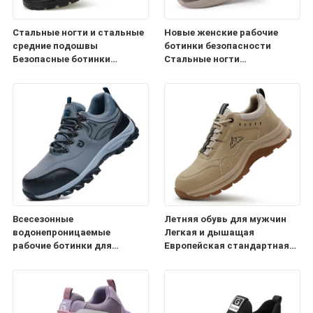
Стальные ногти и стальные
Новые женские рабочие
средние подошвы
ботинки безопасности
Безопасные ботинки
Стальные ногти
Противопробивно-
Антиразрывные
противопробивно прочные
Антипроколки Легкий
коровая кожа
комфортный дизайн на все
теплоустойчивые мягкие
сезоны
скользкостойкие Удобные
рабочие ботинки
Всесезонные
Летняя обувь для мужчин
водонепроницаемые
Легкая и дышащая
рабочие ботинки для
Европейская стандартная
мужчин Стальные ногти
стальная обувь для ног
Антиразрывные
Противоразрывная
Антипробивающие
Противопробивокаменная
Стальные пластины для
резиновая и пластиковая
защиты строительной
подошва Удобная обувь для