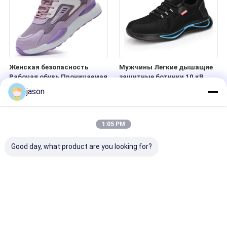
площадки
работы
Женская безопасность
Мужчины Легкие дышащие
Рабочая обувь Проницаемая
защитные ботинки 10 кВ
стальная нога
Электрические рабочие
jason
Противопробивно-
ботинки Стальные ногти
противопроницаемая
Противоразрывные летние
Легкая комфортная летняя
электрические обувь
1:05 PM
трансграничная рабочая
обувь
Good day, what product are you looking for?
Водонепроницаемая
Летняя безопасная рабочая
рабочая обувь для мужчин
обувь для мужчин Стальная
Легкая пробивостойкая
защитная от пробоев в ногах