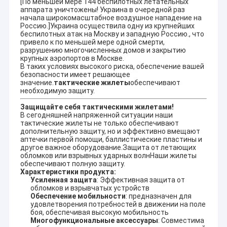
[По меньшей мере 144 беспилотных летательных
аппарата уничтожены! Украина в очередной раз
начала широкомасштабное воздушное нападение на
Россию.]Украина осуществила одну из крупнейших
беспилотных атак на Москву и западную Россию., что
привело к по меньшей мере одной смерти,
разрушению многочисленных домов и закрытию
крупных аэропортов в Москве.
В таких условиях высокого риска, обеспечение вашей
безопасности имеет решающее
значение.
тактические жилеты
обеспечивают
необходимую защиту.
Защищайте себя тактическими жилетами!
В сегодняшней напряженной ситуации наши
тактические жилеты не только обеспечивают
дополнительную защиту, но и эффективно вмещают
аптечки первой помощи, баллистические пластины и
другое важное оборудование.Защита от летающих
обломков или взрывных ударных волнНаши жилеты
обеспечивают полную защиту.
Характеристики продукта:
Усиленная защита
: Эффективная защита от
обломков и взрывчатых устройств
Обеспечение мобильности
: предназначен для
удовлетворения потребностей в движении на поле
боя, обеспечивая высокую мобильность
Многофункциональные аксессуары
: Совместима