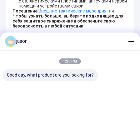
с баллистическими пластинами, аптечками первой
помощи и устройствами связи
Посещение
Внешние тактические мероприятия
Чтобы узнать больше, выберите подходящее для
себя защитное снаряжение и обеспечьте свою
безопасность в любой ситуации!
jason
Recommended Products
1:25 PM
Good day, what product are you looking for?
Проницательная
Мужские защитные
Новые мужск
антистатическая
ботинки Рабочая
ботинки
рабочая обувь для
обувь Стальная
безопасности
безопасности,
нога
кнопочным
проницательная
Противопробивочная
закрытием
Отправить запрос
Отправить запрос
Отправить 
для проколки
водонепроницаемая
Проницаемые
стальных пальцев
защитная обувь
устойчивые к
ног, устойчивая к
Легкая комфортная
пробоям,