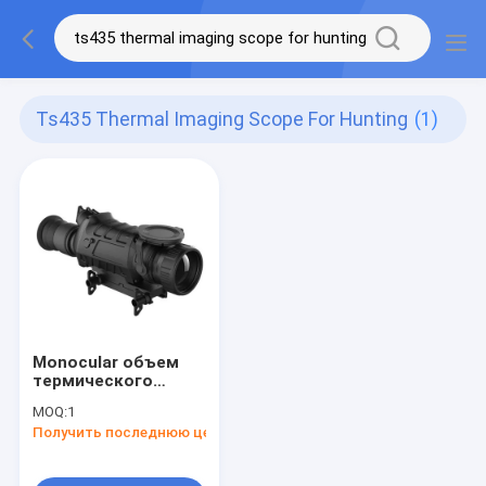
Ts435 Thermal Imaging Scope For Hunting
(1)
Monocular объем
термического
изображения
MOQ:
1
проводника для
Получить последнюю цену
охотиться TS435 2-
9x35 50hz