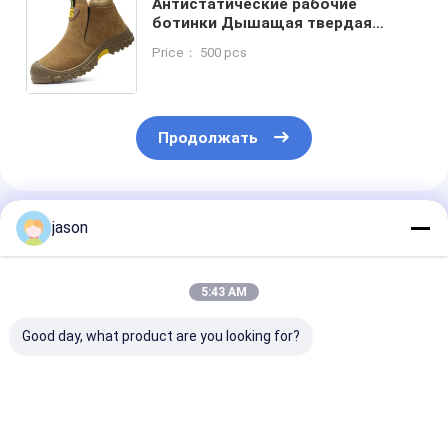
Антистатические рабочие
ботинки Дышащая твердая
наружная подошва Суэда кожа
Price： 500 pcs
Стальная ножка
Противопробиваемая мужчины
Летнее без пыли
Противоотношение износу
Продолжать
Порекомендованные Продукты
jason
5:43 AM
Good day, what product are you looking for?
Обувь для мужчин и
Мужчины Легкие
Стальные ног
женщин 10 кВ
стальные
стальные сре