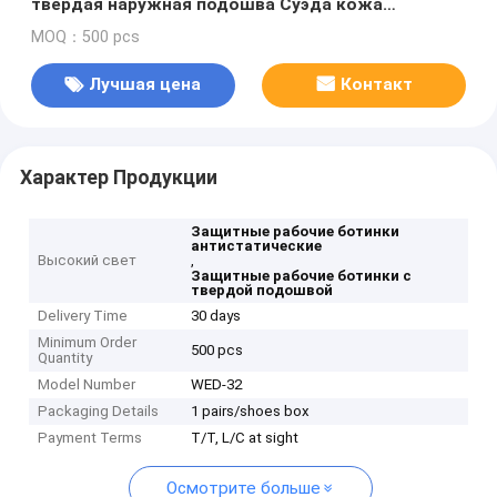
твердая наружная подошва Суэда кожа
Стальная ножка Противопробиваемая мужчины
MOQ：500 pcs
Летнее без пыли Противоотношение износу
Лучшая цена
Контакт
Характер Продукции
Защитные рабочие ботинки
антистатические
Высокий свет
,
Защитные рабочие ботинки с
твердой подошвой
Delivery Time
30 days
Minimum Order
500 pcs
Quantity
Model Number
WED-32
Packaging Details
1 pairs/shoes box
Payment Terms
T/T, L/C at sight
Осмотрите больше